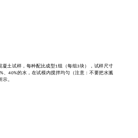
混凝土试样，每种配比成型
组（每组
块），试样尺寸
1
3
、
的水，在试模内搅拌均匀（注意：不要把水溅
0%
40%
所示。