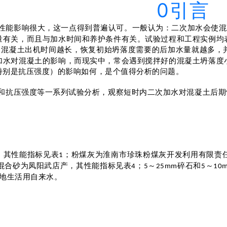
0引言
性能影响很大，这一点得到普遍认可。一般认为：二次加水会使混
量有关，而且与加水时间和养护条件有关。试验过程和工程实例均
。混凝土出机时间越长，恢复初始坍落度需要的后加水量就越多，
加水对混凝土的影响，而现实中，常会遇到搅拌好的混凝土坍落度
特别是抗压强度）的影响如何，是个值得分析的问题。
和抗压强度等一系列试验分析，观察短时内二次加水对混凝土后期
，其性能指标见表
；粉煤灰为淮南市珍珠粉煤灰开发利用有限责
1
混合砂为凤阳武店产，其性能指标见表
；
～
碎石和
～
4
5
25mm
5
10
地生活用自来水。