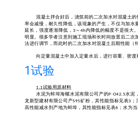
混凝土拌合好后，浇筑前的二次加水对混凝土的
率会减慢，耐久性降低，该现象的产生，不仅与加水
延长，强度逐渐降低，
～
内降低的幅度不是很大
3
4h
明显。很多学者注意到施工现场和长时间放置后二次
法进行调节，而此时的二次加水对混凝土后期性能（
向定量混凝土中加入定量水后，进行容重、密度
1试验
试验用原材料
1.1
水泥为蚌埠海螺水泥有限公司产的
·
水泥
P
O42.5
龙新型建材有限公司产
矿粉，其性能指标见表
；
S95
3
高性能减水剂产地为蚌埠，其性能指标见表
；水为当
6