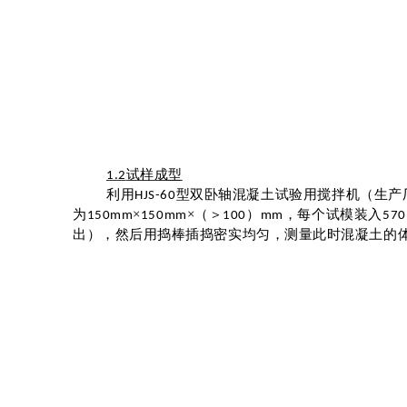
试样成型
1.2
利用
型双卧轴混凝土试验用搅拌机（生产
HJS-60
为
×
×（＞
）
，每个试模装入
150mm
150mm
100
mm
570
出），然后用捣棒插捣密实均匀，测量此时混凝土的