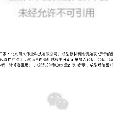
厂家：北京耐久伟业科技有限公司）成型原材料比例如表
所示的
7
湿拌混凝土，然后再向每组试模中分别定量加入
、
、
9g
10%
20%
3
体积（计算容重用），成型试件和加水量如表
所示，成型后如图
8
1