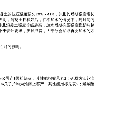
凝土的抗压强度损失
～
，并且其后期强度增长
20%
41%
表明，混凝土拌和好后，在不加水的情况下，随时间的
并且混凝土强度等级越高，加水后期抗压强度受影响越
小于设计要求，废掉浪费，大部分会采取再次加水的方
性能的影响。
任公司产Ⅱ级粉煤灰，其性能指标见表
；矿粉为江苏淮
2
瓜子片均为淮南上窑产，其性能指标见表
；聚羧酸
mm
5